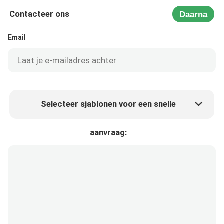
Contacteer ons
Daarna
Email
Selecteer sjablonen voor een snelle
Product prijs
Min.order quantity
aanvraag:
Vraag een staal aan
Meer details