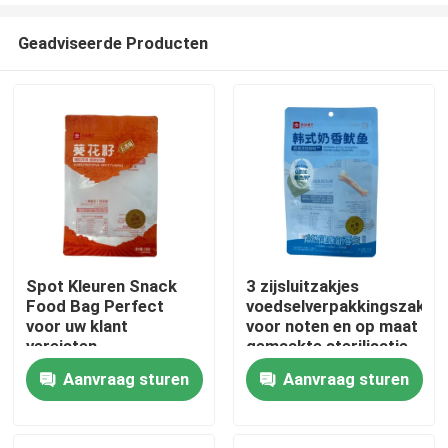
Geadviseerde Producten
Spot Kleuren Snack
3 zijsluitzakjes
Food Bag Perfect
voedselverpakkingszakjes
Huis
voor uw klant
voor noten en op maat
vereisten
gemaakte sterilisatie
in de industrie
Aanvraag sturen
Aanvraag sturen
Producten
Ongeveer ons