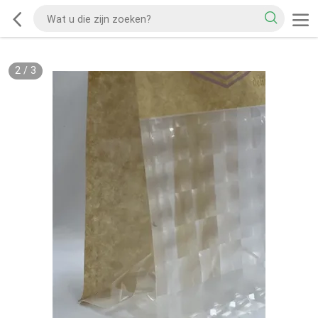
2
/
3