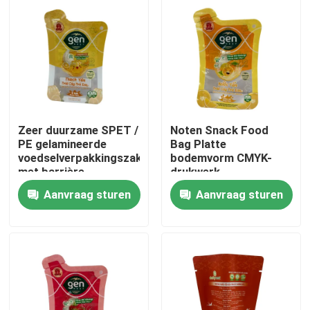
Fabrieksreis
Kwaliteitscontrole
Contacteer ons
Zeer duurzame SPET /
Noten Snack Food
PE gelamineerde
Bag Platte
voedselverpakkingszak
bodemvorm CMYK-
Nieuws
met barrière
drukwerk
Aanvraag sturen
Aanvraag sturen
Gevallen
Voedsel Verpakkingszakken
Uitloop verpakkingstas