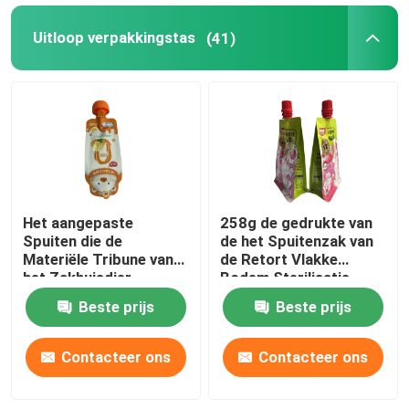
Uitloop verpakkingstas
(41)
Het aangepaste
258g de gedrukte van
Spuiten die de
de het Spuitenzak van
Materiële Tribune van
de Retort Vlakke
het Zakhuisdier
Bodem Sterilisatie
verpakken spuiten
Juice Packaging Pouch
Beste prijs
Beste prijs
omhoog Zak
Contacteer ons
Contacteer ons