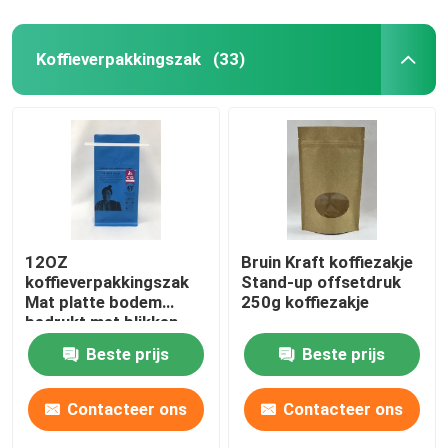
Koffieverpakkingszak
(33)
12OZ
Bruin Kraft koffiezakje
koffieverpakkingszak
Stand-up offsetdruk
Mat platte bodem
250g koffiezakje
bedrukt met blikken
stropdas
Beste prijs
Beste prijs
Contacteer ons
Contacteer ons