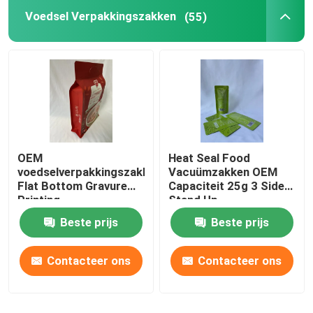
Voedsel Verpakkingszakken
(55)
Vloeibare Detergent Zak
mylar verpakkende zak
Gevormde Zak
OEM
Heat Seal Food
Rice Packaging Bag
voedselverpakkingszakken
Vacuümzakken OEM
Flat Bottom Gravure
Capaciteit 25g 3 Side
Printing
Stand Up
Verpakkende Etiketstickers
Cashewnootverpakkingszak
Beste prijs
Beste prijs
Contacteer ons
Contacteer ons