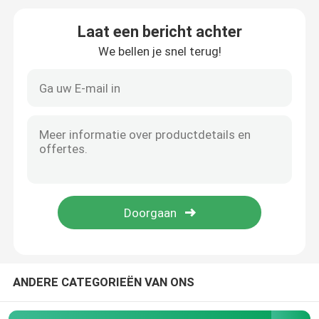
Laat een bericht achter
Koffieverpakkingszak
We bellen je snel terug!
Gelamineerde Verpakkende Broodjes
Zakjes met platte bodem
Zak in Doos Vloeibare Verpakking
Opstaande verpakkingszakken
Voedsel voor huisdieren Verpakkende Zakken
ANDERE CATEGORIEËN VAN ONS
Papieren verpakkingszakken