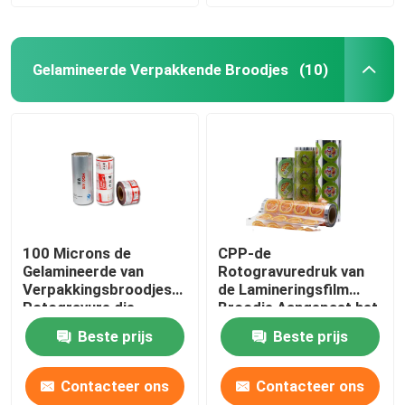
Gelamineerde Verpakkende Broodjes
(10)
100 Microns de
CPP-de
Gelamineerde van
Rotogravuredruk van
Verpakkingsbroodjes
de Lamineringsfilm
Rotogravure die
Broodje Aangepast het
Gelamineerd
Lamineren Bladbroodje
Beste prijs
Beste prijs
Filmbroodje drukken
Contacteer ons
Contacteer ons