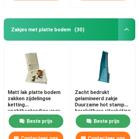
Zakjes met platte bodem
(30)
Matt lak platte bodem
Zacht bedrukt
zakken zijdelingse
gelamineerd zakje
ketting
Duurzame hot stamp
vochtbestendige voor
hersluitbare ritssluiting
rijst voedsel
Beste prijs
Beste prijs
Contacteer ons
Contacteer ons