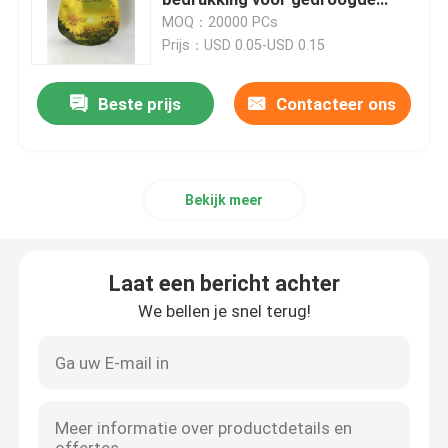
snack
MOQ：20000 PCs
Prijs：USD 0.05-USD 0.15
Koffieverpakkingszak
Beste prijs
Contacteer ons
Gelamineerde Verpakkende Broodjes
Zakjes met platte bodem
Bekijk meer
Zak in Doos Vloeibare Verpakking
Laat een bericht achter
Opstaande verpakkingszakken
We bellen je snel terug!
Voedsel voor huisdieren Verpakkende Zakken
Papieren verpakkingszakken