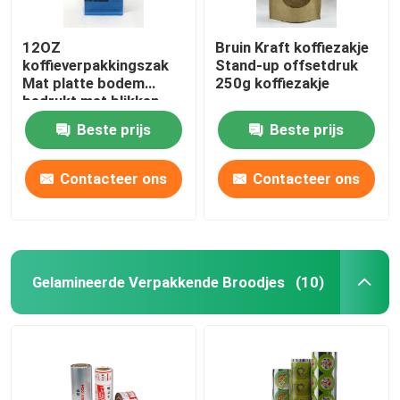
12OZ
Bruin Kraft koffiezakje
koffieverpakkingszak
Stand-up offsetdruk
Mat platte bodem
250g koffiezakje
bedrukt met blikken
stropdas
Beste prijs
Beste prijs
Contacteer ons
Contacteer ons
Gelamineerde Verpakkende Broodjes
(10)