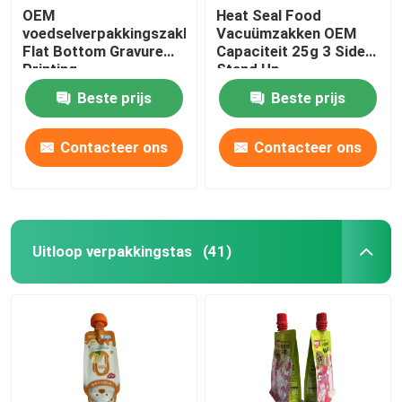
OEM
Heat Seal Food
voedselverpakkingszakken
Vacuümzakken OEM
Flat Bottom Gravure
Capaciteit 25g 3 Side
Printing
Stand Up
Cashewnootverpakkingszak
Beste prijs
Beste prijs
Contacteer ons
Contacteer ons
Uitloop verpakkingstas
(41)