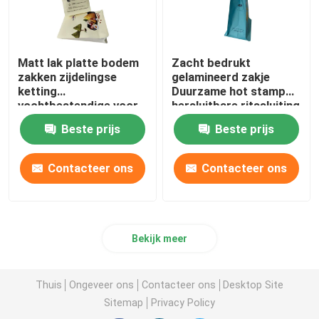
Matt lak platte bodem
Zacht bedrukt
zakken zijdelingse
gelamineerd zakje
ketting
Duurzame hot stamp
vochtbestendige voor
hersluitbare ritssluiting
rijst voedsel
Beste prijs
Beste prijs
Contacteer ons
Contacteer ons
Bekijk meer
Thuis
Ongeveer ons
Contacteer ons
Desktop Site
Sitemap
Privacy Policy