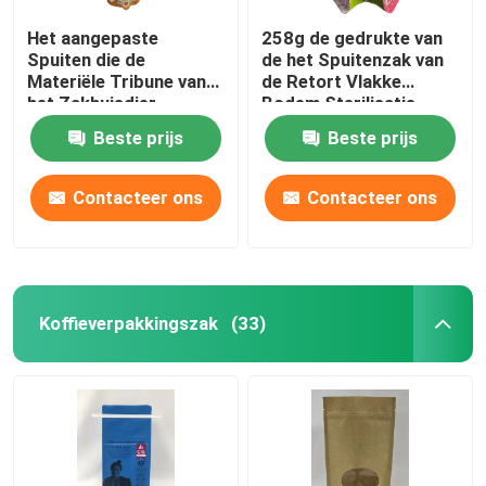
Het aangepaste
258g de gedrukte van
Spuiten die de
de het Spuitenzak van
Materiële Tribune van
de Retort Vlakke
het Zakhuisdier
Bodem Sterilisatie
verpakken spuiten
Juice Packaging Pouch
Beste prijs
Beste prijs
omhoog Zak
Contacteer ons
Contacteer ons
Koffieverpakkingszak
(33)