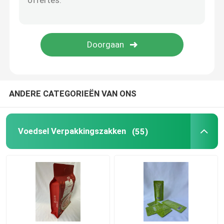
Vloeibare Detergent Zak
mylar verpakkende zak
Gevormde Zak
ANDERE CATEGORIEËN VAN ONS
Rice Packaging Bag
Voedsel Verpakkingszakken
(55)
Verpakkende Etiketstickers