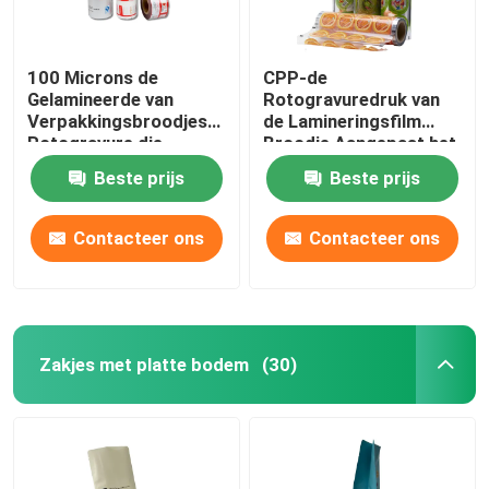
100 Microns de
CPP-de
Gelamineerde van
Rotogravuredruk van
Verpakkingsbroodjes
de Lamineringsfilm
Rotogravure die
Broodje Aangepast het
Gelamineerd
Lamineren Bladbroodje
Beste prijs
Beste prijs
Filmbroodje drukken
Contacteer ons
Contacteer ons
Zakjes met platte bodem
(30)