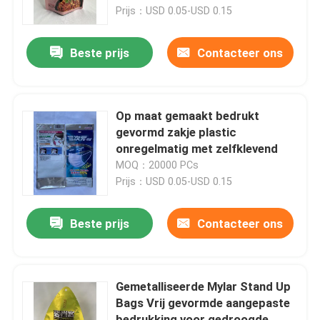
Prijs：USD 0.05-USD 0.15
Fabrieksreis
Beste prijs
Contacteer ons
Kwaliteitscontrole
Op maat gemaakt bedrukt
Contacteer ons
gevormd zakje plastic
onregelmatig met zelfklevend
MOQ：20000 PCs
Nieuws
Prijs：USD 0.05-USD 0.15
Gevallen
Beste prijs
Contacteer ons
Voedsel Verpakkingszakken
Gemetalliseerde Mylar Stand Up
Bags Vrij gevormde aangepaste
Uitloop verpakkingstas
bedrukking voor gedroogde