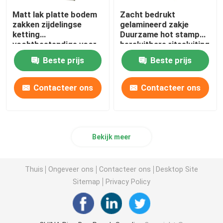
Matt lak platte bodem
Zacht bedrukt
zakken zijdelingse
gelamineerd zakje
ketting
Duurzame hot stamp
vochtbestendige voor
hersluitbare ritssluiting
rijst voedsel
Beste prijs
Beste prijs
Contacteer ons
Contacteer ons
Bekijk meer
Thuis
Ongeveer ons
Contacteer ons
Desktop Site
Sitemap
Privacy Policy