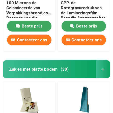
100 Microns de
CPP-de
Gelamineerde van
Rotogravuredruk van
Verpakkingsbroodjes
de Lamineringsfilm
Rotogravure die
Broodje Aangepast het
Gelamineerd
Lamineren Bladbroodje
Beste prijs
Beste prijs
Filmbroodje drukken
Contacteer ons
Contacteer ons
Zakjes met platte bodem
(30)