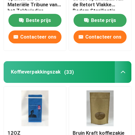
Materiële Tribune van
de Retort Vlakke
het Zakhuisdier
Bodem Sterilisatie
Vloeibare Detergent Zak
verpakken spuiten
Juice Packaging Pouch
Beste prijs
Beste prijs
omhoog Zak
mylar verpakkende zak
Contacteer ons
Contacteer ons
Gevormde Zak
Rice Packaging Bag
Koffieverpakkingszak
(33)
Verpakkende Etiketstickers
12OZ
Bruin Kraft koffiezakje