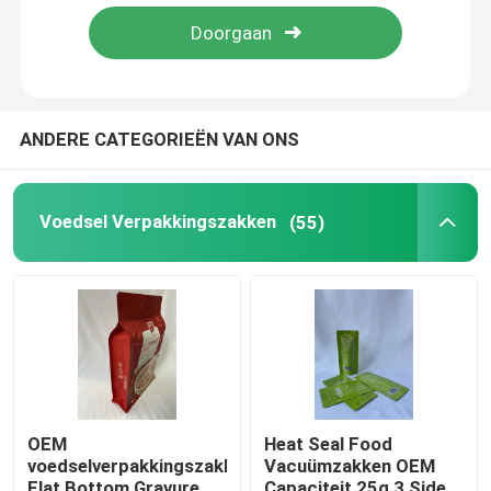
Fabrieksreis
Kwaliteitscontrole
ANDERE CATEGORIEËN VAN ONS
Contacteer ons
Voedsel Verpakkingszakken
(55)
Nieuws
Gevallen
Voedsel Verpakkingszakken
OEM
Heat Seal Food
voedselverpakkingszakken
Vacuümzakken OEM
Uitloop verpakkingstas
Flat Bottom Gravure
Capaciteit 25g 3 Side