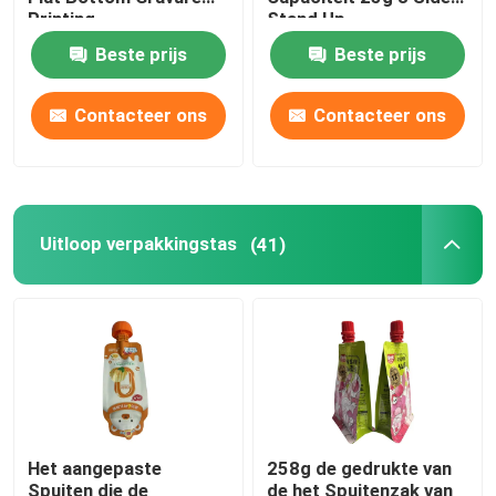
Printing
Stand Up
Cashewnootverpakkingszak
Beste prijs
Beste prijs
Koffieverpakkingszak
Contacteer ons
Contacteer ons
Gelamineerde Verpakkende Broodjes
Zakjes met platte bodem
Uitloop verpakkingstas
(41)
Zak in Doos Vloeibare Verpakking
Opstaande verpakkingszakken
Voedsel voor huisdieren Verpakkende Zakken
Het aangepaste
258g de gedrukte van
Papieren verpakkingszakken
Spuiten die de
de het Spuitenzak van