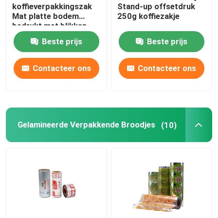
koffieverpakkingszak
Stand-up offsetdruk
Mat platte bodem
250g koffiezakje
bedrukt met blikken
stropdas
Beste prijs
Beste prijs
Contacteer ons
Contacteer ons
Gelamineerde Verpakkende Broodjes
(10)