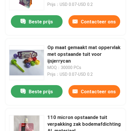
Prijs：USD 0.07-USD 0.2
Fabrieksreis
Beste prijs
Contacteer ons
Kwaliteitscontrole
Op maat gemaakt mat oppervlak
Contacteer ons
met opstaande tuit voor
ijsjerrycan
MOQ：30000 PCs
Nieuws
Prijs：USD 0.07-USD 0.2
Gevallen
Beste prijs
Contacteer ons
Voedsel Verpakkingszakken
110 micron opstaande tuit
verpakking zak bodemafdichting
Uitloop verpakkingstas
AL materiaal