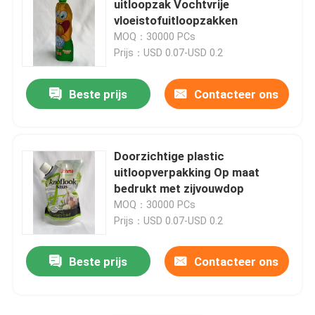
uitloopzak Vochtvrije
vloeistofuitloopzakken
Vloeibare Detergent Zak
MOQ：30000 PCs
Prijs：USD 0.07-USD 0.2
mylar verpakkende zak
Beste prijs
Contacteer ons
Gevormde Zak
Doorzichtige plastic
Rice Packaging Bag
uitloopverpakking Op maat
bedrukt met zijvouwdop
MOQ：30000 PCs
Verpakkende Etiketstickers
Prijs：USD 0.07-USD 0.2
Beste prijs
Contacteer ons