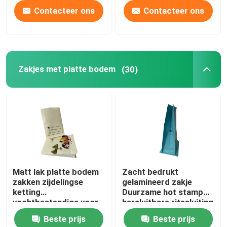
Contacteer ons
Contacteer ons
Zakjes met platte bodem
(30)
Matt lak platte bodem
Zacht bedrukt
zakken zijdelingse
gelamineerd zakje
ketting
Duurzame hot stamp
vochtbestendige voor
hersluitbare ritssluiting
rijst voedsel
Beste prijs
Beste prijs