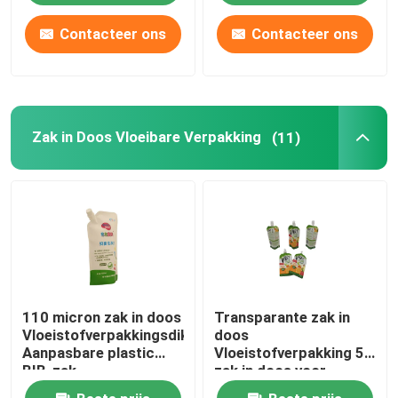
Contacteer ons
Contacteer ons
Zak in Doos Vloeibare Verpakking
(11)
110 micron zak in doos
Transparante zak in
Vloeistofverpakkingsdikte
doos
Aanpasbare plastic
Vloeistofverpakking 5L
BIB-zak
zak in doos voor
waterolie