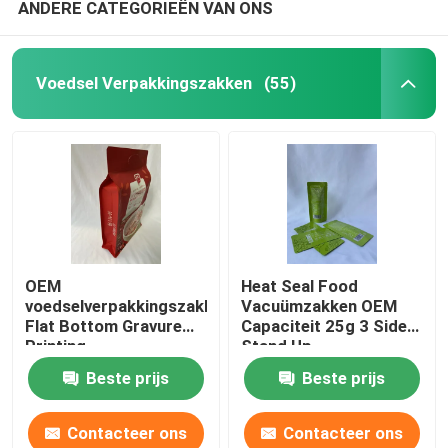
ANDERE CATEGORIEËN VAN ONS
Voedsel Verpakkingszakken
(55)
OEM
Heat Seal Food
voedselverpakkingszakken
Vacuümzakken OEM
Flat Bottom Gravure
Capaciteit 25g 3 Side
Printing
Stand Up
Cashewnootverpakkingszak
Beste prijs
Beste prijs
Contacteer ons
Contacteer ons