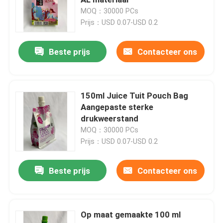
MOQ：30000 PCs
Prijs：USD 0.07-USD 0.2
Koffieverpakkingszak
Beste prijs
Contacteer ons
Gelamineerde Verpakkende Broodjes
Zakjes met platte bodem
150ml Juice Tuit Pouch Bag
Aangepaste sterke
drukweerstand
Zak in Doos Vloeibare Verpakking
MOQ：30000 PCs
Prijs：USD 0.07-USD 0.2
Opstaande verpakkingszakken
Beste prijs
Contacteer ons
Voedsel voor huisdieren Verpakkende Zakken
Op maat gemaakte 100 ml
Papieren verpakkingszakken