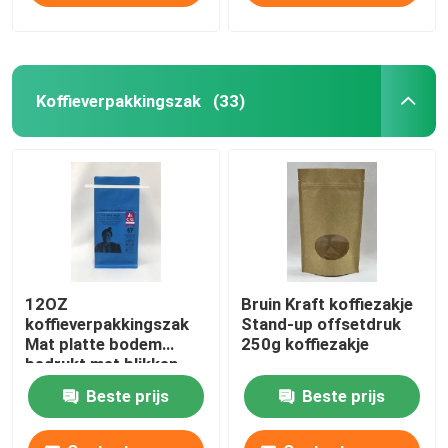
Koffieverpakkingszak
(33)
12OZ
Bruin Kraft koffiezakje
koffieverpakkingszak
Stand-up offsetdruk
Mat platte bodem
250g koffiezakje
bedrukt met blikken
stropdas
Beste prijs
Beste prijs