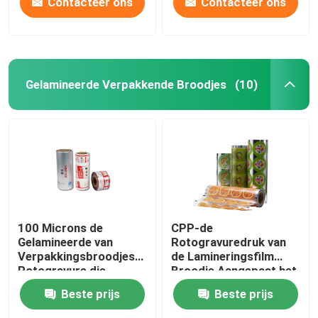
Contacteer ons
Contacteer ons
Gelamineerde Verpakkende Broodjes
(10)
100 Microns de
CPP-de
Gelamineerde van
Rotogravuredruk van
Verpakkingsbroodjes
de Lamineringsfilm
Rotogravure die
Broodje Aangepast het
Gelamineerd
Lamineren Bladbroodje
Beste prijs
Beste prijs
Filmbroodje drukken