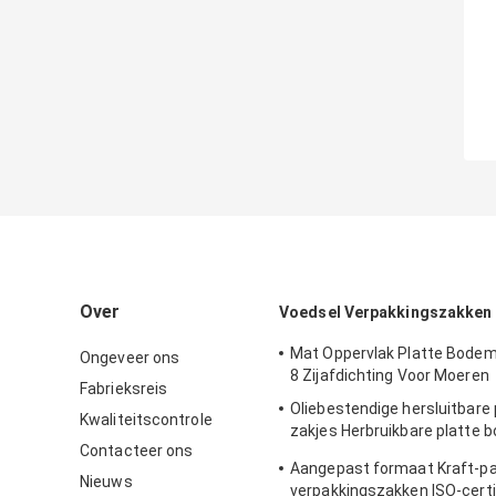
Over
Voedsel Verpakkingszakken
Mat Oppervlak Platte Bodem
Ongeveer ons
8 Zijafdichting Voor Moeren
Fabrieksreis
Oliebestendige hersluitbare
Kwaliteitscontrole
zakjes Herbruikbare platte 
Contacteer ons
geroosterd brood
Aangepast formaat Kraft-pa
Nieuws
verpakkingszakken ISO-certi