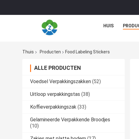
HUIS
PRODU
Thuis
Producten
Food Labeling Stickers
ALLE PRODUCTEN
Voedsel Verpakkingszakken
(52)
Uitloop verpakkingstas
(38)
Koffieverpakkingszak
(33)
Gelamineerde Verpakkende Broodjes
(10)
Zakjes met platte bodem
(27)