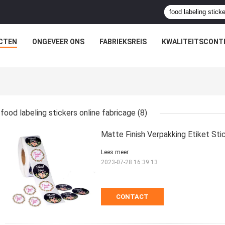
CTEN
ONGEVEER ONS
FABRIEKSREIS
KWALITEITSCONT
food labeling stickers online fabricage
(8)
Matte Finish Verpakking Etiket Sti
Lees meer
2023-07-28 16:39:13
CONTACT