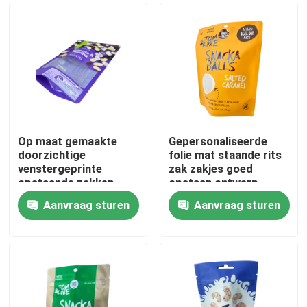
Op maat gemaakte
Gepersonaliseerde
doorzichtige
folie mat staande rits
venstergeprinte
zak zakjes goed
opstaande zakken
opstaan ontwerp
voor droge
Aanvraag sturen
Aanvraag sturen
voedselverpakkingen
Huis
Producten
Ongeveer ons