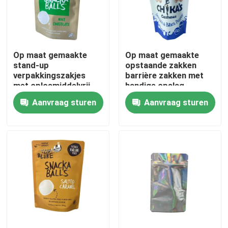
Fabrieksreis
Op maat gemaakte
Op maat gemaakte
Kwaliteitscontrole
stand-up
opstaande zakken
verpakkingszakjes
barrière zakken met
met oplosmiddelvrij
handige opslag
Contacteer ons
laminaat
Aanvraag sturen
Aanvraag sturen
Nieuws
Gevallen
Voedsel Verpakkingszakken
Uitloop verpakkingstas