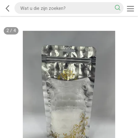
2
/
4