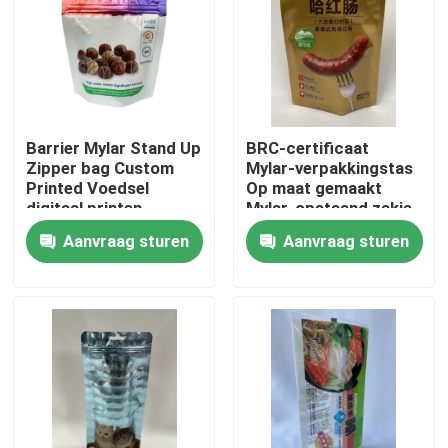
Fabrieksreis
Kwaliteitscontrole
Barrier Mylar Stand Up
BRC-certificaat
Zipper bag Custom
Mylar-verpakkingstas
Contacteer ons
Printed Voedsel
Op maat gemaakt
digitaal printen
Mylar-opstaand zakje
Aanvraag sturen
Aanvraag sturen
Nieuws
Gevallen
Voedsel Verpakkingszakken
Uitloop verpakkingstas