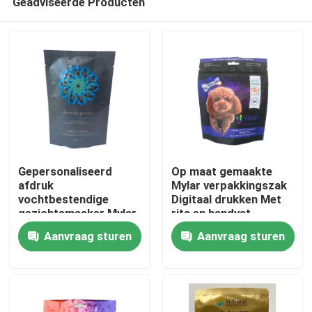
Geadviseerde Producten
Gepersonaliseerd
Op maat gemaakte
afdruk
Mylar verpakkingszak
vochtbestendige
Digitaal drukken Met
gezichtsmasker Mylar
rits en handvat
Huis
Stand Up Pouch
Aanvraag sturen
Aanvraag sturen
Producten
Ongeveer ons