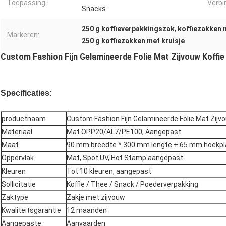
Toepassing:
Verbi
Snacks
250 g koffieverpakkingszak
,
koffiezakken 
Markeren:
250 g koffiezakken met kruisje
Custom Fashion Fijn Gelamineerde Folie Mat Zijvouw Koffi
Specificaties:
productnaam
Custom Fashion Fijn Gelamineerde Folie Mat Zijv
Materiaal
Mat OPP20/AL7/PE100, Aangepast
Maat
90 mm breedte * 300 mm lengte + 65 mm hoekpl
Oppervlak
Mat, Spot UV, Hot Stamp aangepast
Kleuren
Tot 10 kleuren, aangepast
Sollicitatie
Koffie / Thee / Snack / Poederverpakking
Zaktype
Zakje met zijvouw
Kwaliteitsgarantie
12 maanden
Aangepaste
Aanvaarden