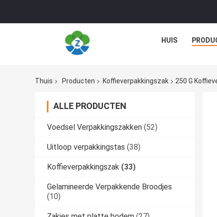
HUIS
PRODU
Thuis
Producten
Koffieverpakkingszak
250 G Koffie
ALLE PRODUCTEN
Voedsel Verpakkingszakken
(52)
Uitloop verpakkingstas
(38)
Koffieverpakkingszak
(33)
Gelamineerde Verpakkende Broodjes
(10)
Zakjes met platte bodem
(27)