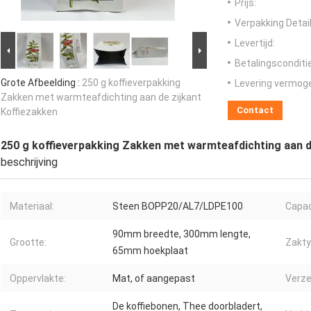
Prijs:
Verpakking Detail
Levertijd:
Betalingsconditi
Grote Afbeelding :
250 g koffieverpakking
Levering vermog
Zakken met warmteafdichting aan de zijkant
Contact
Koffiezakken
250 g koffieverpakking Zakken met warmteafdichting aan d
beschrijving
Materiaal:
Steen BOPP20/AL7/LDPE100
Capac
90mm breedte, 300mm lengte,
Grootte:
Zakty
65mm hoekplaat
Oppervlakte:
Mat, of aangepast
Verze
De koffiebonen, Thee doorbladert,