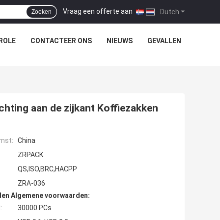
Vraag een offerte aan
|
Dutch
Zoeken
ROLE
CONTACTEER ONS
NIEUWS
GEVALLEN
hting aan de zijkant Koffiezakken
mst:
China
ZRPACK
QS,ISO,BRC,HACPP
ZRA-036
den Algemene voorwaarden:
:
30000 PCs