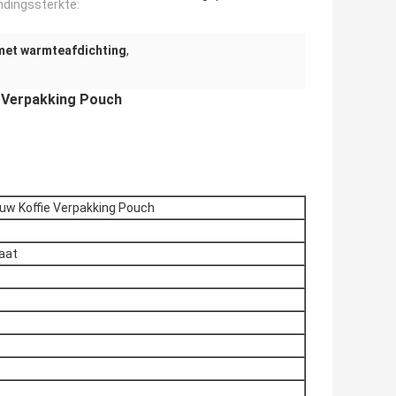
ndingssterkte:
met warmteafdichting
,
e Verpakking Pouch
ouw Koffie Verpakking Pouch
aat