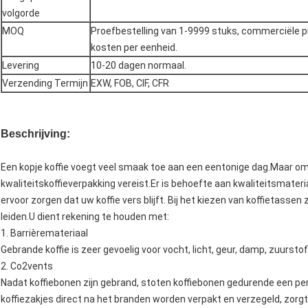
volgorde
MOQ
Proefbestelling van 1-9999 stuks, commerciële pr
kosten per eenheid.
Levering
10-20 dagen normaal.
Verzending Termijn
EXW, FOB, CIF, CFR
Beschrijving:
Een kopje koffie voegt veel smaak toe aan een eentonige dag.Maar om ko
kwaliteitskoffieverpakking vereist.Er is behoefte aan kwaliteitsmater
ervoor zorgen dat uw koffie vers blijft. Bij het kiezen van koffietasse
leiden.U dient rekening te houden met:
1. Barrièremateriaal
Gebrande koffie is zeer gevoelig voor vocht, licht, geur, damp, zuursto
2. Co2vents
Nadat koffiebonen zijn gebrand, stoten koffiebonen gedurende een per
koffiezakjes direct na het branden worden verpakt en verzegeld, zorg