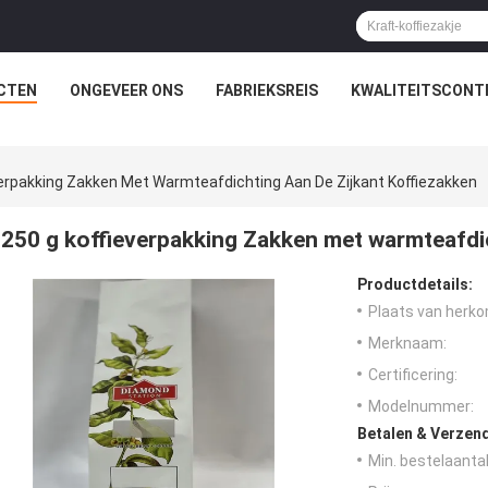
CTEN
ONGEVEER ONS
FABRIEKSREIS
KWALITEITSCONT
verpakking Zakken Met Warmteafdichting Aan De Zijkant Koffiezakken
250 g koffieverpakking Zakken met warmteafdic
Productdetails:
Plaats van herko
Merknaam:
Certificering:
Modelnummer:
Betalen & Verzen
Min. bestelaantal