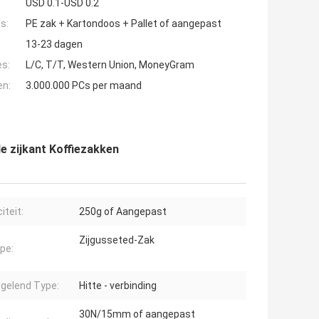
USD 0.1-USD 0.2
s:
PE zak + Kartondoos + Pallet of aangepast
13-23 dagen
es:
L/C, T/T, Western Union, MoneyGram
en:
3.000.000 PCs per maand
e zijkant Koffiezakken
iteit:
250g of Aangepast
Zijgusseted-Zak
pe:
gelend Type:
Hitte - verbinding
30N/15mm of aangepast