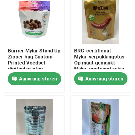
Fabrieksreis
Kwaliteitscontrole
Barrier Mylar Stand Up
BRC-certificaat
Contacteer ons
Zipper bag Custom
Mylar-verpakkingstas
Printed Voedsel
Op maat gemaakt
digitaal printen
Mylar-opstaand zakje
Nieuws
Aanvraag sturen
Aanvraag sturen
Gevallen
Voedsel Verpakkingszakken
Uitloop verpakkingstas