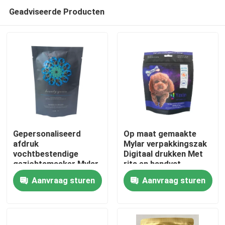
Geadviseerde Producten
Gepersonaliseerd
Op maat gemaakte
afdruk
Mylar verpakkingszak
vochtbestendige
Digitaal drukken Met
Huis
gezichtsmasker Mylar
rits en handvat
Stand Up Pouch
Aanvraag sturen
Aanvraag sturen
Producten
Ongeveer ons