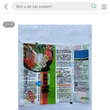
2
/
4