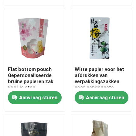
Fabrieksreis
Kwaliteitscontrole
Contacteer ons
Flat bottom pouch
Witte papier voor het
Nieuws
Gepersonaliseerde
afdrukken van
bruine papieren zak
verpakkingszakken
voor je eten
voor aangepaste
kleuren
Gevallen
Aanvraag sturen
Aanvraag sturen
Voedsel Verpakkingszakken
Uitloop verpakkingstas