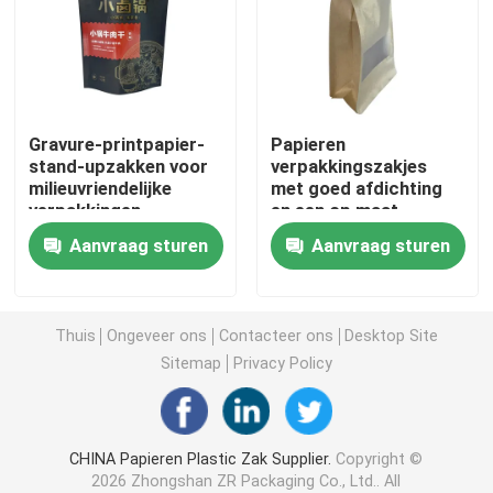
Koffieverpakkingszak
Gelamineerde Verpakkende Broodjes
Gravure-printpapier-
Papieren
stand-upzakken voor
verpakkingszakjes
milieuvriendelijke
met goed afdichting
Zakjes met platte bodem
verpakkingen
en een op maat
gemaakt raamontwerp
Aanvraag sturen
Aanvraag sturen
Zak in Doos Vloeibare Verpakking
Opstaande verpakkingszakken
Thuis
Ongeveer ons
Contacteer ons
Desktop Site
Sitemap
Privacy Policy
Voedsel voor huisdieren Verpakkende Zakken
CHINA Papieren Plastic Zak Supplier.
Copyright ©
Papieren verpakkingszakken
2026 Zhongshan ZR Packaging Co., Ltd.. All