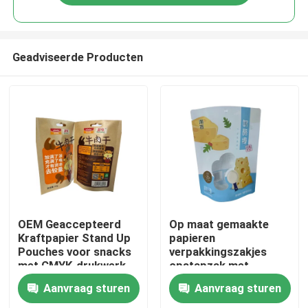
Geadviseerde Producten
Huis
OEM Geaccepteerd
Op maat gemaakte
Kraftpapier Stand Up
papieren
Pouches voor snacks
verpakkingszakjes
Producten
met CMYK-drukwerk
opstapzak met
raamontwerp
Aanvraag sturen
Aanvraag sturen
Ongeveer ons