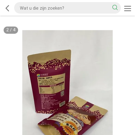
2
/
4