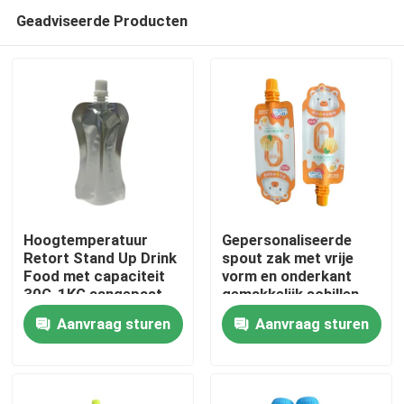
Geadviseerde Producten
Hoogtemperatuur
Gepersonaliseerde
Retort Stand Up Drink
spout zak met vrije
Food met capaciteit
vorm en onderkant
Huis
30G-1KG aangepast
gemakkelijk schillen
Aanvraag sturen
Aanvraag sturen
Producten
Ongeveer ons