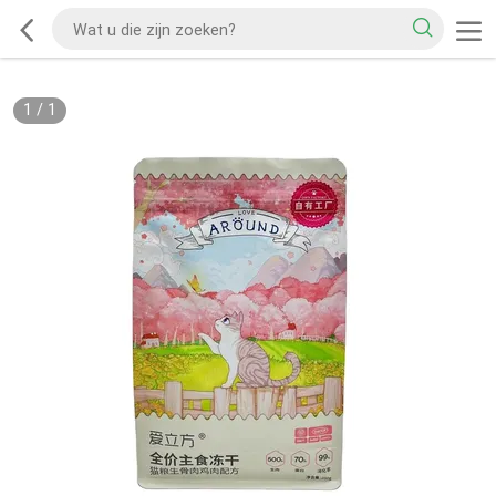
1
/
1