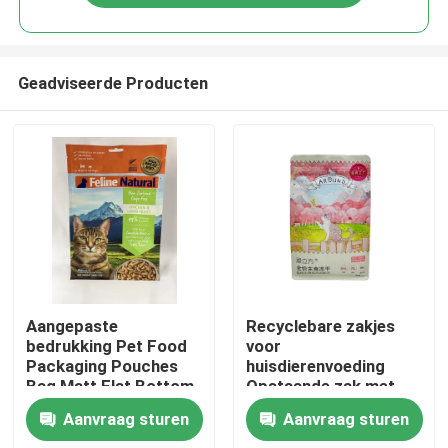
Geadviseerde Producten
Huis
Aangepaste
Recyclebare zakjes
bedrukking Pet Food
voor
Packaging Pouches
huisdierenvoeding
Producten
Bag Matt Flat Bottom
Opstaande zak met
vier bodems
Aanvraag sturen
Aanvraag sturen
Ongeveer ons