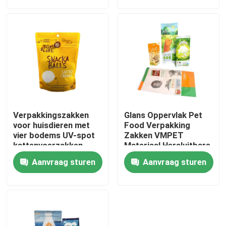
Fabrieksreis
Kwaliteitscontrole
Contacteer ons
Verpakkingszakken
Glans Oppervlak Pet
Nieuws
voor huisdieren met
Food Verpakking
vier bodems UV-spot
Zakken VMPET
kattenvoerzakken
Materiaal Hersluitbare
Voedsel Zakken
Gevallen
Aanvraag sturen
Aanvraag sturen
Voedsel Verpakkingszakken
Uitloop verpakkingstas