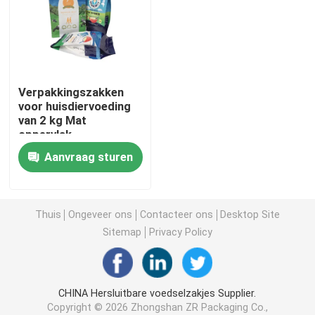
Koffieverpakkingszak
Gelamineerde Verpakkende Broodjes
Verpakkingszakken
voor huisdiervoeding
van 2 kg Mat
Zakjes met platte bodem
oppervlak
Rotogravure
Aanvraag sturen
afdrukken
Zak in Doos Vloeibare Verpakking
Opstaande verpakkingszakken
Thuis
Ongeveer ons
Contacteer ons
Desktop Site
Sitemap
Privacy Policy
Voedsel voor huisdieren Verpakkende Zakken
CHINA Hersluitbare voedselzakjes Supplier.
Papieren verpakkingszakken
Copyright © 2026 Zhongshan ZR Packaging Co.,