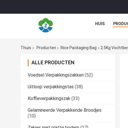
HUIS
PRODU
Thuis
Producten
Rice Packaging Bag
2.5Kg Vochtbes
ALLE PRODUCTEN
Voedsel Verpakkingszakken
(52)
Uitloop verpakkingstas
(38)
Koffieverpakkingszak
(33)
Gelamineerde Verpakkende Broodjes
(10)
Zakjes met platte bodem
(27)