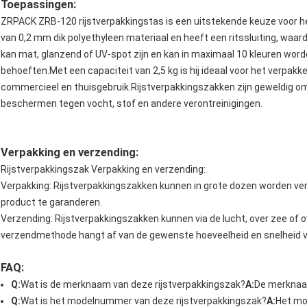
Toepassingen:
ZRPACK ZRB-120 rijstverpakkingstas is een uitstekende keuze voor he
van 0,2 mm dik polyethyleen materiaal en heeft een ritssluiting, waard
kan mat, glanzend of UV-spot zijn en kan in maximaal 10 kleuren wor
behoeften.Met een capaciteit van 2,5 kg is hij ideaal voor het verpakke
commercieel en thuisgebruik.Rijstverpakkingszakken zijn geweldig om d
beschermen tegen vocht, stof en andere verontreinigingen.
Verpakking en verzending:
Rijstverpakkingszak Verpakking en verzending:
Verpakking: Rijstverpakkingszakken kunnen in grote dozen worden ver
product te garanderen.
Verzending: Rijstverpakkingszakken kunnen via de lucht, over zee of
verzendmethode hangt af van de gewenste hoeveelheid en snelheid va
FAQ:
Q:
Wat is de merknaam van deze rijstverpakkingszak?
A:
De merknaam
Q:
Wat is het modelnummer van deze rijstverpakkingszak?
A:
Het mo