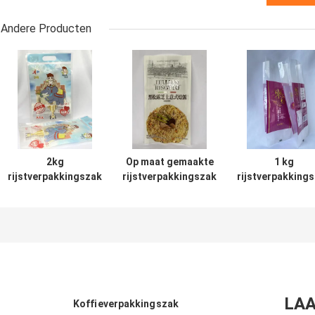
Andere Producten
2kg
Op maat gemaakte
1 kg
rijstverpakkingszak
rijstverpakkingszak
rijstverpakking
plastic aangepaste
Stand Up Food
Heat Seal
bedrukking met
Grade met plastic
rijstverpakking
handvatgat
handvat
glanzend opperv
LAA
Koffieverpakkingszak