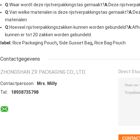
Q:
Waar wordt deze rijstverpakkingstas gemaakt?
A:
Deze rijstverpa
Q:
Van welke materialen is deze rijstverpakkingstas gemaakt?
A:
Dez
materialen.
Q:
Hoeveel rijstverpakkingszakken kunnen worden gebundeld?
A:
Afh
kunnen er tot 20 zakken worden gebundeld.
,
,
label:
Rice Packaging Pouch
Side Gusset Bag
Rice Bag Pouch
Contactgegevens
ZHONGSHAN ZR PACKAGING CO., LTD.
Direct Stu
Contactpersoon:
Mrs. Milly
Tel.:
18938735798