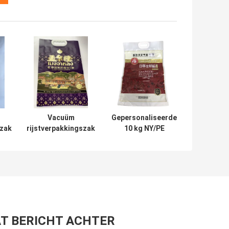
Vacuüm
Gepersonaliseerde
szak
rijstverpakkingszak
10 kg NY/PE
2,5 kg UV-
vochtbestendige
szak
aangepaste
rijstverpakkingszak
lak
zijvouwzak
Plastic handvat
T BERICHT ACHTER