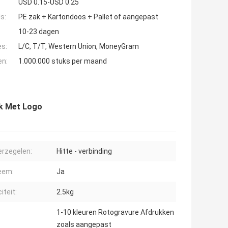
USD 0.15-USD 0.25
s:
PE zak + Kartondoos + Pallet of aangepast
10-23 dagen
es:
L/C, T/T, Western Union, MoneyGram
en:
1.000.000 stuks per maand
ak Met Logo
erzegelen:
Hitte - verbinding
eem:
Ja
iteit:
2.5kg
1-10 kleuren Rotogravure Afdrukken
zoals aangepast