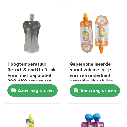
Hoogtemperatuur
Gepersonaliseerde
Retort Stand Up Drink
spout zak met vrije
Food met capaciteit
vorm en onderkant
30G-1KG aangepast
gemakkelijk schillen
Huis
Aanvraag sturen
Aanvraag sturen
Producten
Ongeveer ons