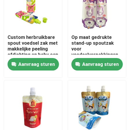
Fabrieksreis
Kwaliteitscontrole
Custom herbruikbare
Op maat gedrukte
spout voedsel zak met
stand-up spoutzak
makkelijke peeling
voor
Contacteer ons
afdichting en baby cap
voedselverpakkingen
van 10 g tot 1 kg
Aanvraag sturen
Aanvraag sturen
Nieuws
Gevallen
Voedsel Verpakkingszakken
Uitloop verpakkingstas