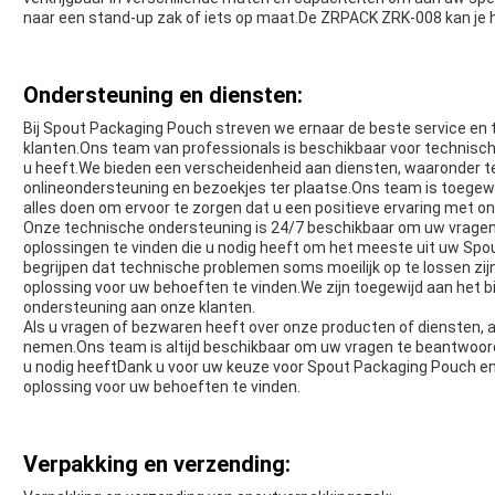
naar een stand-up zak of iets op maat.De ZRPACK ZRK-008 kan je 
Ondersteuning en diensten:
Bij Spout Packaging Pouch streven we ernaar de beste service en
klanten.Ons team van professionals is beschikbaar voor technisch
u heeft.We bieden een verscheidenheid aan diensten, waaronder t
onlineondersteuning en bezoekjes ter plaatse.Ons team is toegewij
alles doen om ervoor te zorgen dat u een positieve ervaring met o
Onze technische ondersteuning is 24/7 beschikbaar om uw vragen 
oplossingen te vinden die u nodig heeft om het meeste uit uw Sp
begrijpen dat technische problemen soms moeilijk op te lossen zij
oplossing voor uw behoeften te vinden.We zijn toegewijd aan het b
ondersteuning aan onze klanten.
Als u vragen of bezwaren heeft over onze producten of diensten, 
nemen.Ons team is altijd beschikbaar om uw vragen te beantwoord
u nodig heeftDank u voor uw keuze voor Spout Packaging Pouch en w
oplossing voor uw behoeften te vinden.
Verpakking en verzending: