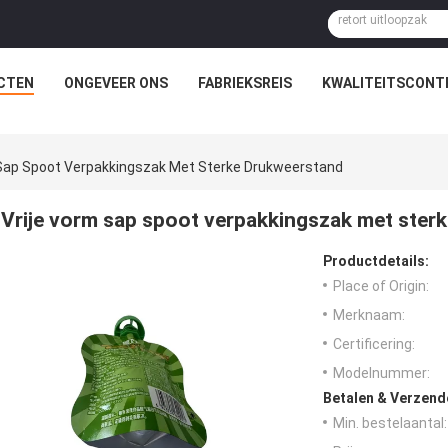
CTEN
ONGEVEER ONS
FABRIEKSREIS
KWALITEITSCONT
 Sap Spoot Verpakkingszak Met Sterke Drukweerstand
Vrije vorm sap spoot verpakkingszak met ster
Productdetails:
Place of Origin:
Merknaam:
Certificering:
Modelnummer:
Betalen & Verzen
Min. bestelaantal: