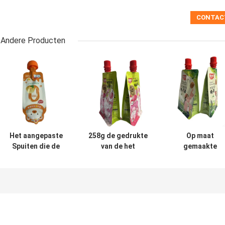
Andere Producten
Het aangepaste
258g de gedrukte
Op maat
Spuiten die de
van de het
gemaakte
Materiële Tribune
Spuitenzak van de
uitloopverpakki
van het
Retort Vlakke
Retortable Liqu
Zakhuisdier
Bodem
Stand Up Pouc
verpakken
Sterilisatie Juice
spuiten omhoog
Packaging Pouch
Zak