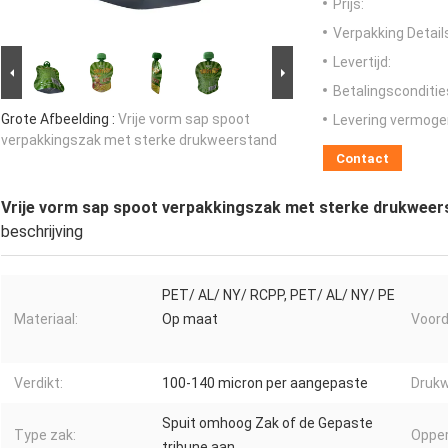
Prijs:
Verpakking Detail
Levertijd:
Betalingsconditie
Grote Afbeelding :
Vrije vorm sap spoot
Levering vermoge
verpakkingszak met sterke drukweerstand
Contact
Vrije vorm sap spoot verpakkingszak met sterke drukweer
beschrijving
PET/ AL/ NY/ RCPP, PET/ AL/ NY/ PE
Materiaal:
Op maat
Voord
Verdikt:
100-140 micron per aangepaste
Drukw
Spuit omhoog Zak of de Gepaste
Type zak:
Opper
tribune aan