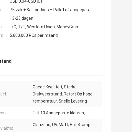
USD 0.04-USD 0.1
s:
PE zak + Kartondoos + Pallet of aangepast
13-23 dagen
s:
L/C, T/T, Western Union, MoneyGram
n:
5.000.000 PCs per maand
stand
Goede Kwaliteit, Sterke
eel:
Drukweerstand, Retort Op hoge
temperatuur, Snelle Levering
erk:
Tot 10 Aangepaste kleuren,
Glanzend, UV, Matt, Hot Stamp.
vlakte: