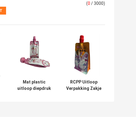
(
0
/ 3000)
Mat plastic
RCPP Uitloop
uitloop diepdruk
Verpakking Zakje
ng
zijvouw
Bedrukt
id
waterdicht
Viervoudig
h
snackzakje
Aangepast
Oppervlak 130
Micron