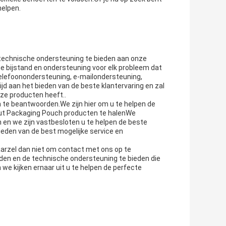
helpen.
 technische ondersteuning te bieden aan onze
e bijstand en ondersteuning voor elk probleem dat
elefoonondersteuning, e-mailondersteuning,
d aan het bieden van de beste klantervaring en zal
nze producten heeft..
te beantwoorden.We zijn hier om u te helpen de
out Packaging Pouch producten te halenWe
n en we zijn vastbesloten u te helpen de beste
ieden van de best mogelijke service en
aarzel dan niet om contact met ons op te
en en de technische ondersteuning te bieden die
e kijken ernaar uit u te helpen de perfecte