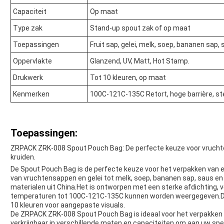
Capaciteit
Op maat
Type zak
Stand-up spout zak of op maat
Toepassingen
Fruit sap, gelei, melk, soep, bananen sap, 
Oppervlakte
Glanzend, UV, Matt, Hot Stamp.
Drukwerk
Tot 10 kleuren, op maat
Kenmerken
100C-121C-135C Retort, hoge barrière, st
Toepassingen:
ZRPACK ZRK-008 Spout Pouch Bag: De perfecte keuze voor vruchte
kruiden.
De Spout Pouch Bag is de perfecte keuze voor het verpakken van 
van vruchtensappen en gelei tot melk, soep, bananen sap, saus e
materialen uit China.Het is ontworpen met een sterke afdichting,
temperaturen tot 100C-121C-135C kunnen worden weergegeven.D
10 kleuren voor aangepaste visuals.
De ZRPACK ZRK-008 Spout Pouch Bag is ideaal voor het verpakken 
verkrijgbaar in verschillende maten en capaciteiten om aan uw spe