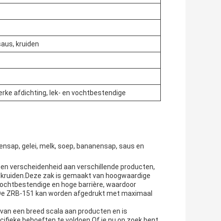
saus, kruiden
erke afdichting, lek- en vochtbestendige
nsap, gelei, melk, soep, bananensap, saus en
een verscheidenheid aan verschillende producten,
n kruiden.Deze zak is gemaakt van hoogwaardige
 vochtbestendige en hoge barrière, waardoor
e ZRB-151 kan worden afgedrukt met maximaal
van een breed scala aan producten en is
cifieke behoeften te voldoen.Of je nu op zoek bent