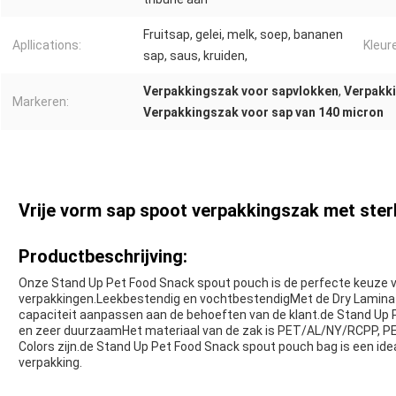
Fruitsap, gelei, melk, soep, bananen
Apllications:
Kleur
sap, saus, kruiden,
Verpakkingszak voor sapvlokken
,
Verpakk
Markeren:
Verpakkingszak voor sap van 140 micron
Vrije vorm sap spoot verpakkingszak met ste
Productbeschrijving:
Onze Stand Up Pet Food Snack spout pouch is de perfecte keuze v
verpakkingen.Leekbestendig en vochtbestendigMet de Dry Laminat
capaciteit aanpassen aan de behoeften van de klant.de Stand Up 
en zeer duurzaamHet materiaal van de zak is PET/AL/NY/RCPP, P
Colors zijn.de Stand Up Pet Food Snack spout pouch bag is een id
verpakking.