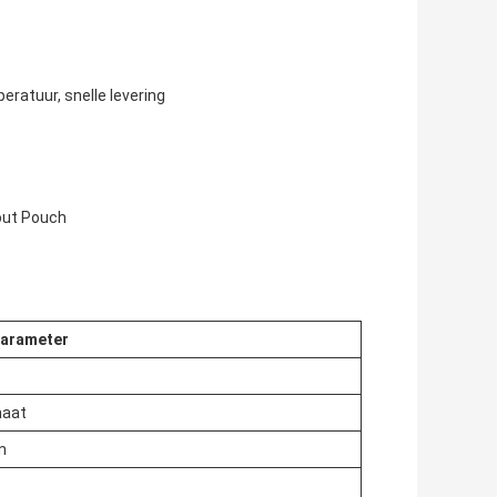
eratuur, snelle levering
out Pouch
arameter
maat
n