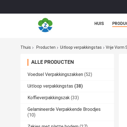
HUIS
PRODU
Thuis
Producten
Uitloop verpakkingstas
Vrije Vorm
ALLE PRODUCTEN
Voedsel Verpakkingszakken
(52)
Uitloop verpakkingstas
(38)
Koffieverpakkingszak
(33)
Gelamineerde Verpakkende Broodjes
(10)
Zakjes met platte bodem
(27)