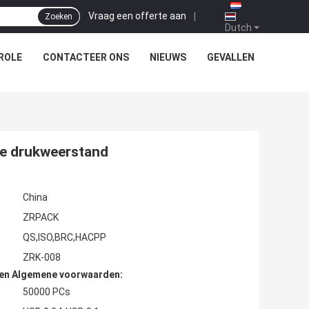
Vraag een offerte aan
|
Zoeken
Dutch
ROLE
CONTACTEER ONS
NIEUWS
GEVALLEN
ke drukweerstand
China
ZRPACK
QS,ISO,BRC,HACPP
ZRK-008
den Algemene voorwaarden:
50000 PCs