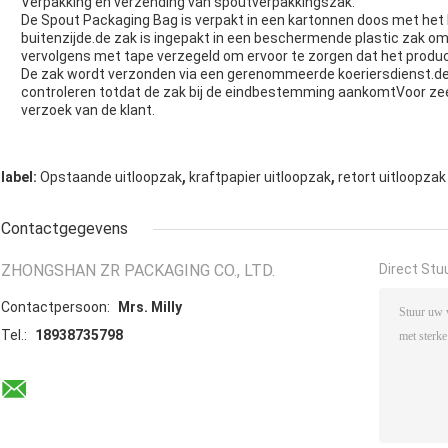
Verpakking en verzending van spoutverpakkingszak:
De Spout Packaging Bag is verpakt in een kartonnen doos met het
buitenzijde.de zak is ingepakt in een beschermende plastic zak o
vervolgens met tape verzegeld om ervoor te zorgen dat het product 
De zak wordt verzonden via een gerenommeerde koeriersdienst.de k
controleren totdat de zak bij de eindbestemming aankomtVoor ze
verzoek van de klant.
,
,
label:
Opstaande uitloopzak
kraftpapier uitloopzak
retort uitloopzak
Contactgegevens
ZHONGSHAN ZR PACKAGING CO., LTD.
Direct Stu
Contactpersoon:
Mrs. Milly
Tel.:
18938735798