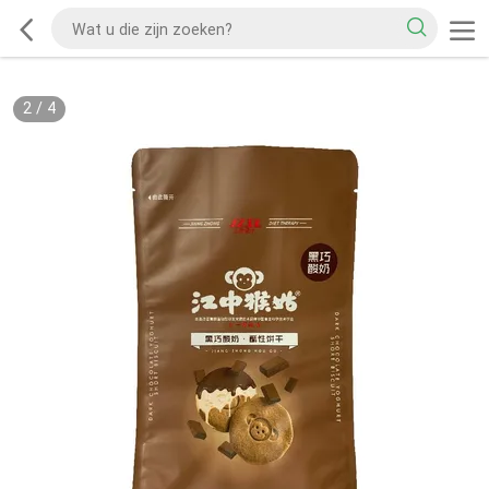
2
/
4