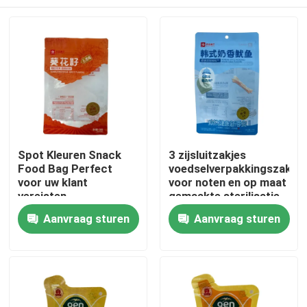
Spot Kleuren Snack
3 zijsluitzakjes
Food Bag Perfect
voedselverpakkingszakjes
voor uw klant
voor noten en op maat
vereisten
gemaakte sterilisatie
in de industrie
Huis
Aanvraag sturen
Aanvraag sturen
Producten
Ongeveer ons