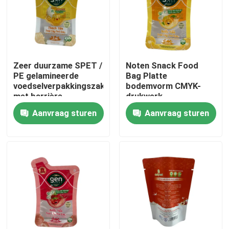
Fabrieksreis
Kwaliteitscontrole
Zeer duurzame SPET /
Noten Snack Food
PE gelamineerde
Bag Platte
voedselverpakkingszak
bodemvorm CMYK-
Contacteer ons
met barrière
drukwerk
Aanvraag sturen
Aanvraag sturen
Nieuws
Gevallen
Voedsel Verpakkingszakken
Uitloop verpakkingstas