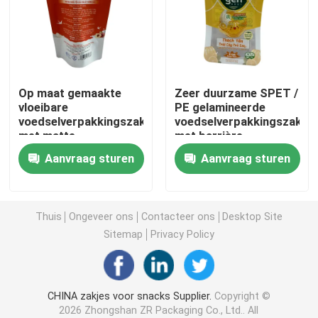
Koffieverpakkingszak
Gelamineerde Verpakkende Broodjes
Op maat gemaakte
Zeer duurzame SPET /
vloeibare
PE gelamineerde
voedselverpakkingszakjes
voedselverpakkingszak
Zakjes met platte bodem
met matte
met barrière
oppervlakte en folie
Aanvraag sturen
Aanvraag sturen
Zak in Doos Vloeibare Verpakking
Opstaande verpakkingszakken
Thuis
Ongeveer ons
Contacteer ons
Desktop Site
Sitemap
Privacy Policy
Voedsel voor huisdieren Verpakkende Zakken
CHINA zakjes voor snacks Supplier.
Copyright ©
Papieren verpakkingszakken
2026 Zhongshan ZR Packaging Co., Ltd.. All