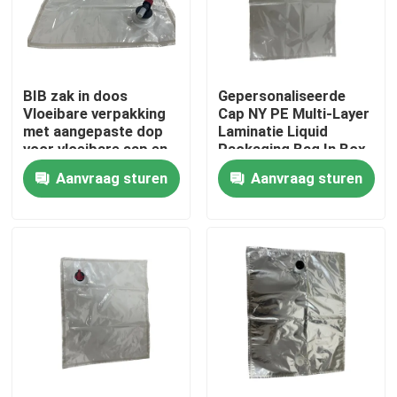
Fabrieksreis
BIB zak in doos
Gepersonaliseerde
Kwaliteitscontrole
Vloeibare verpakking
Cap NY PE Multi-Layer
met aangepaste dop
Laminatie Liquid
voor vloeibare sap en
Packaging Bag In Box
Contacteer ons
melk
Aanvraag sturen
Aanvraag sturen
Nieuws
Gevallen
Voedsel Verpakkingszakken
Uitloop verpakkingstas