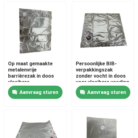
Op maat gemaakte
Persoonlijke BIB-
metalenvrije
verpakkingszak
barrièrezak in doos
zonder vocht in doos
vloeibare
voor vloeibare voeding
verpakkingszakjes
Aanvraag sturen
Aanvraag sturen
Huis
Producten
Ongeveer ons