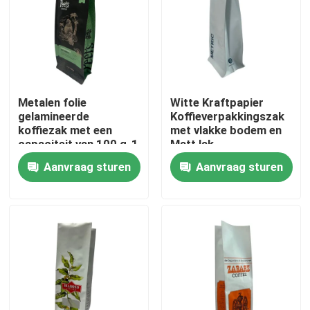
Fabrieksreis
Kwaliteitscontrole
Metalen folie
Witte Kraftpapier
gelamineerde
Koffieverpakkingszak
Contacteer ons
koffiezak met een
met vlakke bodem en
capaciteit van 100 g-1
Matt lak
kg
Aanvraag sturen
Aanvraag sturen
Nieuws
Gevallen
Voedsel Verpakkingszakken
Uitloop verpakkingstas