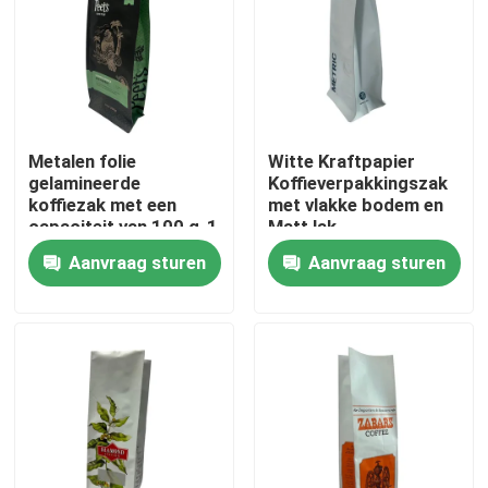
Fabrieksreis
Kwaliteitscontrole
Metalen folie
Witte Kraftpapier
gelamineerde
Koffieverpakkingszak
Contacteer ons
koffiezak met een
met vlakke bodem en
capaciteit van 100 g-1
Matt lak
kg
Aanvraag sturen
Aanvraag sturen
Nieuws
Gevallen
Voedsel Verpakkingszakken
Uitloop verpakkingstas