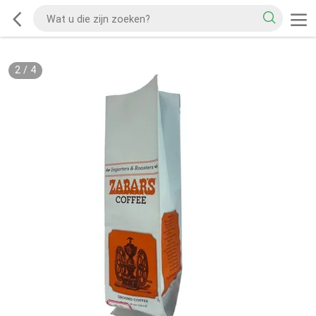
2
/
4