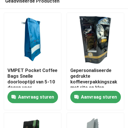
Geadviseerde Producten
VMPET Pocket Coffee
Gepersonaliseerde
Bags Snelle
gedrukte
doorlooptijd van 5-10
koffieverpakkingszak
dagen voor
met rits en klep
Huis
aangepaste
Aanvraag sturen
Aanvraag sturen
ontwerpen
Producten
Ongeveer ons