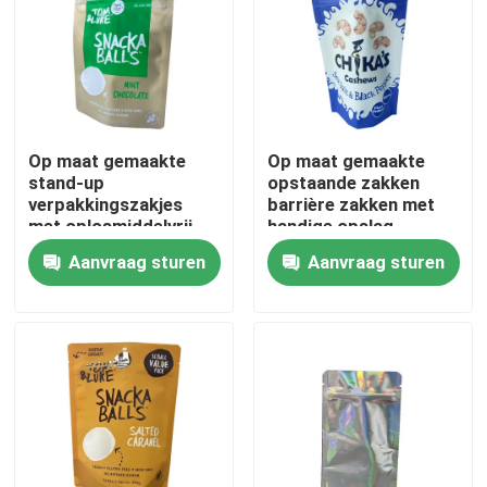
Fabrieksreis
Kwaliteitscontrole
Op maat gemaakte
Op maat gemaakte
stand-up
opstaande zakken
Contacteer ons
verpakkingszakjes
barrière zakken met
met oplosmiddelvrij
handige opslag
laminaat
Aanvraag sturen
Aanvraag sturen
Nieuws
Gevallen
Voedsel Verpakkingszakken
Uitloop verpakkingstas