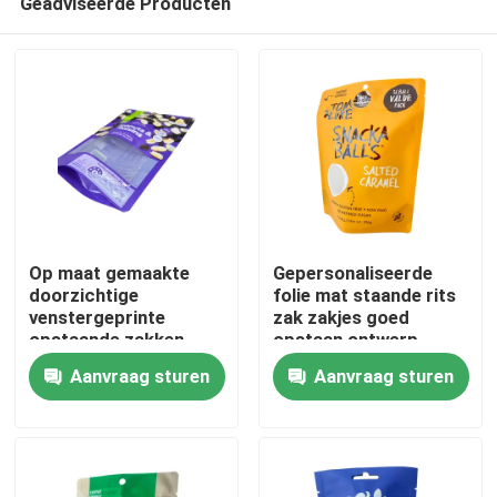
Geadviseerde Producten
Op maat gemaakte
Gepersonaliseerde
doorzichtige
folie mat staande rits
venstergeprinte
zak zakjes goed
opstaande zakken
opstaan ontwerp
Huis
voor droge
Aanvraag sturen
Aanvraag sturen
voedselverpakkingen
Producten
Ongeveer ons