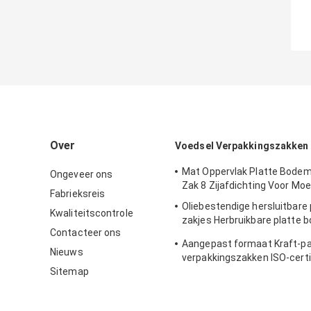
Over
Voedsel Verpakkingszakken
Mat Oppervlak Platte Bodem
Ongeveer ons
Zak 8 Zijafdichting Voor Mo
Fabrieksreis
Oliebestendige hersluitbare
Kwaliteitscontrole
zakjes Herbruikbare platte 
Contacteer ons
geroosterd brood
Aangepast formaat Kraft-pa
Nieuws
verpakkingszakken ISO-certi
Sitemap
broodbakkerij