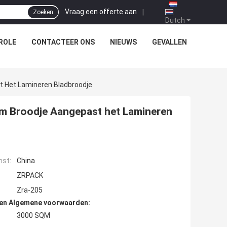
Vraag een offerte aan
|
Zoeken
Dutch
ROLE
CONTACTEER ONS
NIEUWS
GEVALLEN
t Het Lamineren Bladbroodje
lm Broodje Aangepast het Lamineren
mst:
China
ZRPACK
Zra-205
den Algemene voorwaarden:
3000 SQM