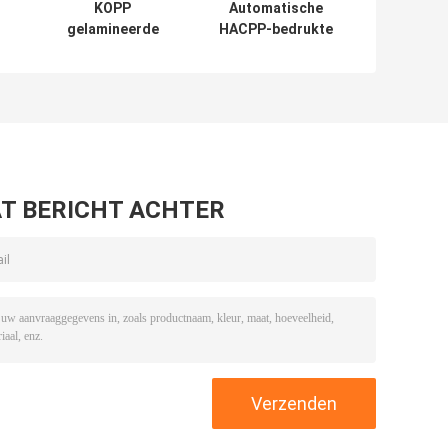
KOPP
Automatische
gelamineerde
HACPP-bedrukte
l
verpakkingsrollen
plastic
t
Pearlized
verpakkingsrol
thermische
die door warmte
laminering
kan worden
verzegeld
T BERICHT ACHTER