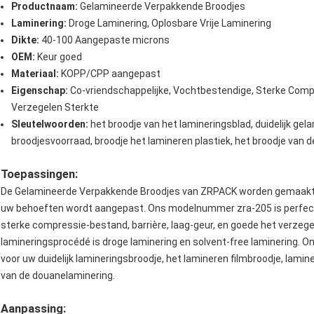
Productnaam:
Gelamineerde Verpakkende Broodjes
Laminering:
Droge Laminering, Oplosbare Vrije Laminering
Dikte:
40-100 Aangepaste microns
OEM:
Keur goed
Materiaal:
KOPP/CPP aangepast
Eigenschap:
Co-vriendschappelijke, Vochtbestendige, Sterke Compr
Verzegelen Sterkte
Sleutelwoorden:
het broodje van het lamineringsblad, duidelijk gel
broodjesvoorraad, broodje het lamineren plastiek, het broodje van 
Toepassingen:
De Gelamineerde Verpakkende Broodjes van ZRPACK worden gemaakt 
uw behoeften wordt aangepast. Ons modelnummer zra-205 is perfect
sterke compressie-bestand, barrière, laag-geur, en goede het verzege
lamineringsprocédé is droge laminering en solvent-free laminering. 
voor uw duidelijk lamineringsbroodje, het lamineren filmbroodje, lam
van de douanelaminering.
Aanpassing: