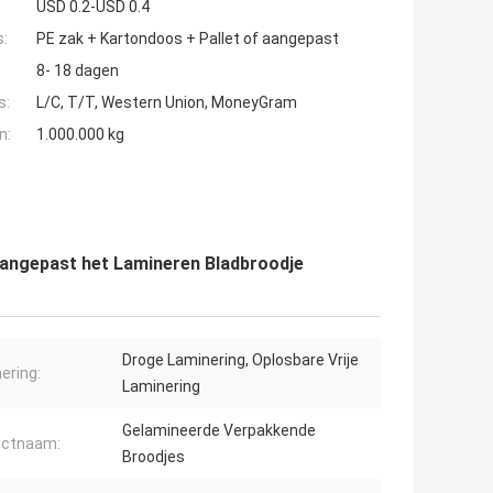
USD 0.2-USD 0.4
s:
PE zak + Kartondoos + Pallet of aangepast
8- 18 dagen
s:
L/C, T/T, Western Union, MoneyGram
n:
1.000.000 kg
angepast het Lamineren Bladbroodje
Droge Laminering, Oplosbare Vrije
ering:
Laminering
Gelamineerde Verpakkende
uctnaam:
Broodjes