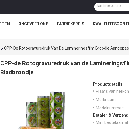
CTEN
ONGEVEER ONS
FABRIEKSREIS
KWALITEITSCONT
CPP-De Rotogravuredruk Van De Lamineringsfilm Broodje Aangepas
CPP-de Rotogravuredruk van de Lamineringsfi
Bladbroodje
Productdetails:
Plaats van herko
Merknaam:
Modelnummer:
Betalen & Verzen
Min. bestelaantal: