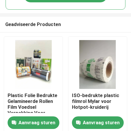
Geadviseerde Producten
Huis
Plastic Folie Bedrukte
ISO-bedrukte plastic
Gelamineerde Rollen
filmrol Mylar voor
Film Voedsel
Hotpot-kruiderij
Producten
Verpakking Voor
Snack
Aanvraag sturen
Aanvraag sturen
Ongeveer ons