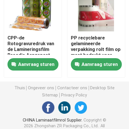
Koffieverpakkingszak
Gelamineerde Verpakkende Broodjes
CPP-de
PP recyclebare
Rotogravuredruk van
gelamineerde
de Lamineringsfilm
verpakking rolt film op
Zakjes met platte bodem
Broodje Aangepast
maat bedrukt voor
het Lamineren
snacks
Aanvraag sturen
Aanvraag sturen
Bladbroodje
Zak in Doos Vloeibare Verpakking
Opstaande verpakkingszakken
Thuis
Ongeveer ons
Contacteer ons
Desktop Site
Sitemap
Privacy Policy
Voedsel voor huisdieren Verpakkende Zakken
CHINA Laminaatfilmrol Supplier.
Copyright ©
Papieren verpakkingszakken
2026 Zhongshan ZR Packaging Co., Ltd.. All