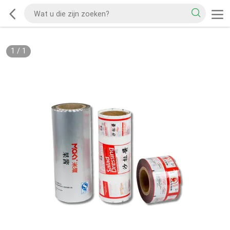
1
/
1