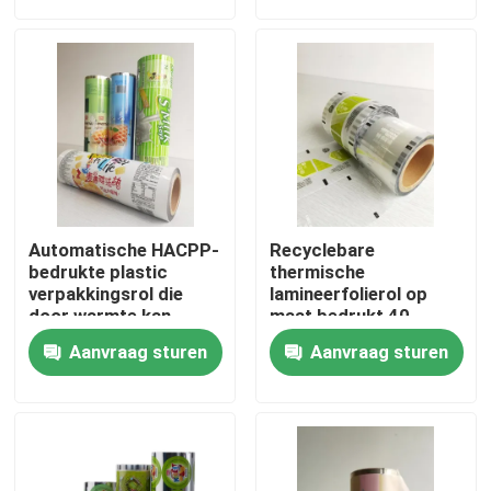
Fabrieksreis
Kwaliteitscontrole
Contacteer ons
Automatische HACPP-
Recyclebare
Nieuws
bedrukte plastic
thermische
verpakkingsrol die
lamineerfolierol op
door warmte kan
maat bedrukt 40
worden verzegeld
micron
Gevallen
Aanvraag sturen
Aanvraag sturen
Voedsel Verpakkingszakken
Uitloop verpakkingstas