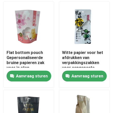
Fabrieksreis
Kwaliteitscontrole
Contacteer ons
Flat bottom pouch
Witte papier voor het
Gepersonaliseerde
afdrukken van
Nieuws
bruine papieren zak
verpakkingszakken
voor je eten
voor aangepaste
kleuren
Aanvraag sturen
Aanvraag sturen
Gevallen
Voedsel Verpakkingszakken
Uitloop verpakkingstas