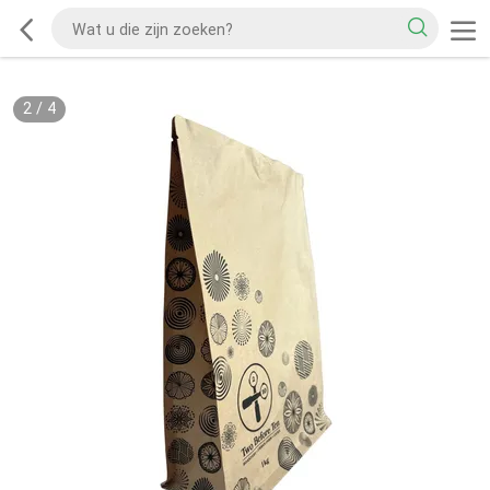
2
/
4