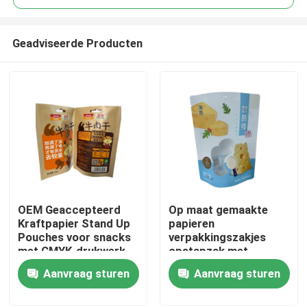
Geadviseerde Producten
OEM Geaccepteerd
Op maat gemaakte
Huis
Kraftpapier Stand Up
papieren
Pouches voor snacks
verpakkingszakjes
met CMYK-drukwerk
opstapzak met
Producten
raamontwerp
Aanvraag sturen
Aanvraag sturen
Ongeveer ons