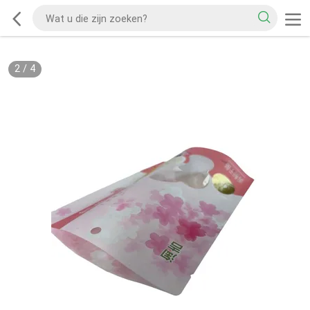
2
/
4