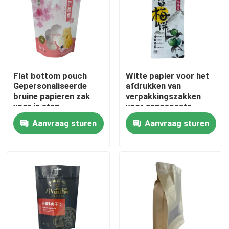
Fabrieksreis
Kwaliteitscontrole
Flat bottom pouch
Witte papier voor het
Gepersonaliseerde
afdrukken van
Contacteer ons
bruine papieren zak
verpakkingszakken
voor je eten
voor aangepaste
kleuren
Aanvraag sturen
Aanvraag sturen
Nieuws
Gevallen
Voedsel Verpakkingszakken
Uitloop verpakkingstas