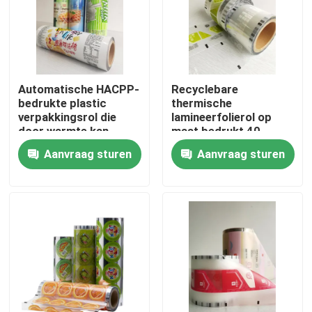
Fabrieksreis
Kwaliteitscontrole
Automatische HACPP-
Recyclebare
bedrukte plastic
thermische
verpakkingsrol die
lamineerfolierol op
Contacteer ons
door warmte kan
maat bedrukt 40
worden verzegeld
micron
Aanvraag sturen
Aanvraag sturen
Nieuws
Gevallen
Voedsel Verpakkingszakken
Uitloop verpakkingstas