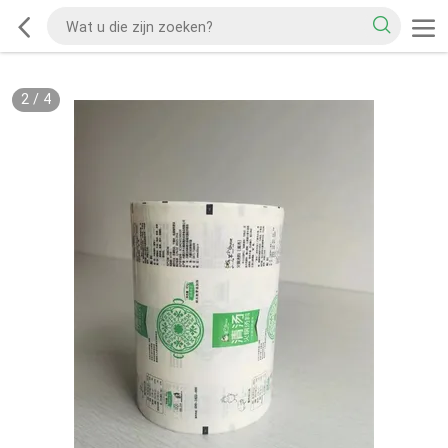
2
/
4