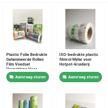
Plastic Folie Bedrukte
ISO-bedrukte plastic
Gelamineerde Rollen
filmrol Mylar voor
Film Voedsel
Hotpot-kruiderij
Verpakking Voor
Snack
Huis
Aanvraag sturen
Aanvraag sturen
Producten
Ongeveer ons